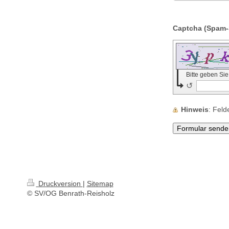
Bitte geben Si
↺
Hinweis
: Fel
Druckversion
|
Sitemap
© SV/OG Benrath-Reisholz